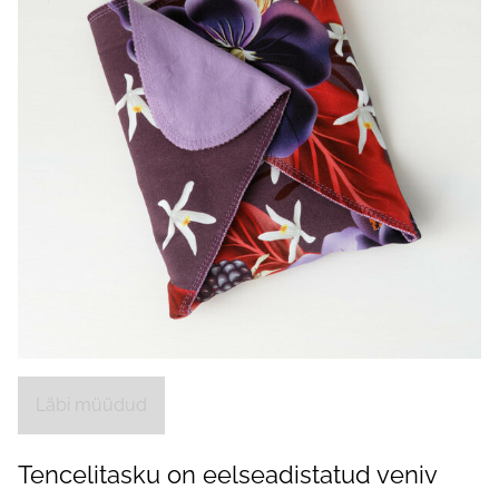
Läbi müüdud
Tencelitasku on eelseadistatud veniv