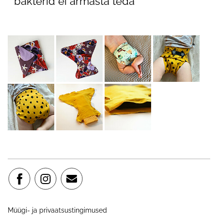
* bakterid ei armasta teda
Müügi- ja privaatsustingimused