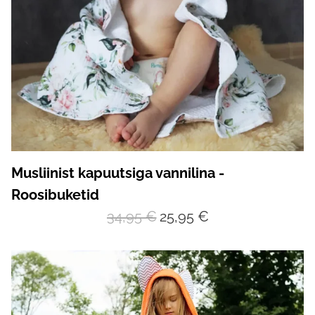
Musliinist kapuutsiga vannilina -
Roosibuketid
34,95 €
25,95 €