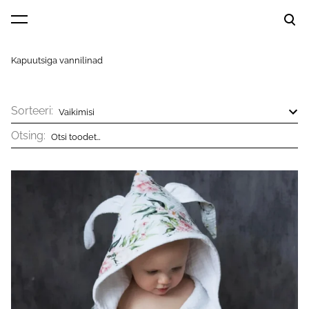
lisati ostukorvi.
Vaata ostukorvi
Kapuutsiga vannilinad
Sorteeri:
Otsing: