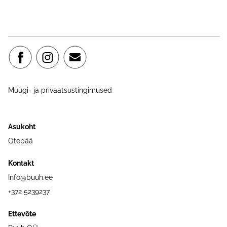
Müügi- ja privaatsustingimused
Asukoht
Otepää
Kontakt
Info@buuh.ee
+372 5239237
Ettevõte