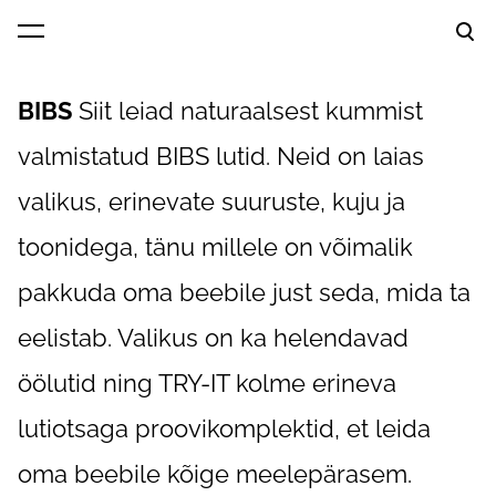
lisati ostukorvi.
Vaata ostukorvi
BIBS
Siit leiad naturaalsest kummist
valmistatud BIBS lutid. Neid on laias
valikus, erinevate suuruste, kuju ja
toonidega, tänu millele on võimalik
pakkuda oma beebile just seda, mida ta
eelistab. Valikus on ka helendavad
öölutid ning TRY-IT kolme erineva
lutiotsaga proovikomplektid, et leida
oma beebile kõige meelepärasem.