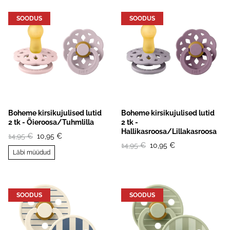
SOODUS
SOODUS
Boheme kirsikujulised lutid
Boheme kirsikujulised lutid
2 tk - Õieroosa/Tuhmlilla
2 tk -
Hallikasroosa/Lillakasroosa
14,95 €
10,95 €
14,95 €
10,95 €
Läbi müüdud
SOODUS
SOODUS