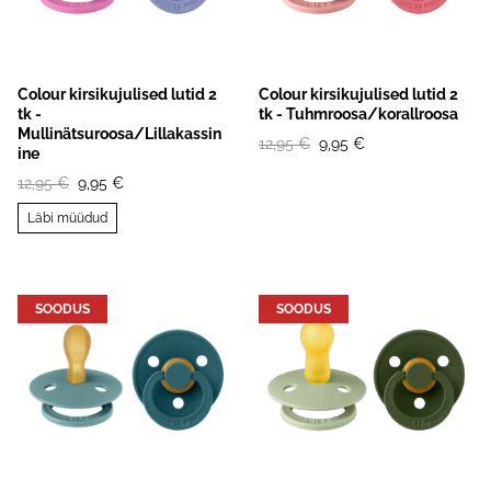
Colour kirsikujulised lutid 2
Colour kirsikujulised lutid 2
tk -
tk - Tuhmroosa/korallroosa
Mullinätsuroosa/Lillakassin
12,95 €
9,95 €
ine
12,95 €
9,95 €
Läbi müüdud
SOODUS
SOODUS