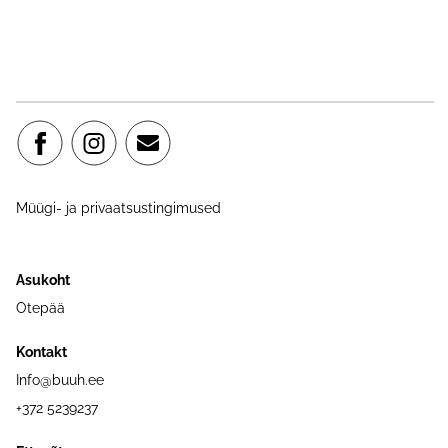
Müügi- ja privaatsustingimused
Asukoht
Otepää
Kontakt
Info@buuh.ee
+372 5239237