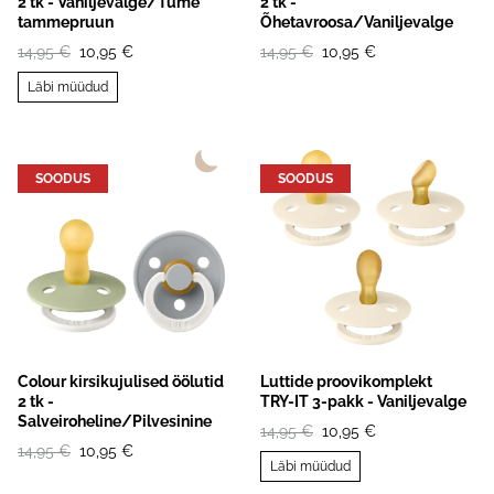
2 tk - Vaniljevalge/Tume
2 tk -
tammepruun
Õhetavroosa/Vaniljevalge
14,95 €
10,95 €
14,95 €
10,95 €
Läbi müüdud
SOODUS
SOODUS
Colour kirsikujulised öölutid
Luttide proovikomplekt
2 tk -
TRY-IT 3-pakk - Vaniljevalge
Salveiroheline/Pilvesinine
14,95 €
10,95 €
14,95 €
10,95 €
Läbi müüdud