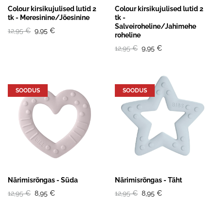
Colour kirsikujulised lutid 2
Colour kirsikujulised lutid 2
tk - Meresinine/Jõesinine
tk -
Salveiroheline/Jahimehe
12,95 €
9,95 €
roheline
12,95 €
9,95 €
SOODUS
SOODUS
Närimisrõngas - Süda
Närimisrõngas - Täht
12,95 €
8,95 €
12,95 €
8,95 €