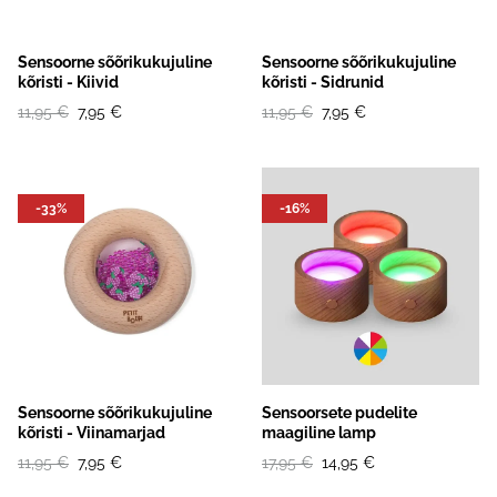
Sensoorne sõõrikukujuline
Sensoorne sõõrikukujuline
kõristi - Kiivid
kõristi - Sidrunid
11,95 €
7,95 €
11,95 €
7,95 €
-33%
-16%
Sensoorne sõõrikukujuline
Sensoorsete pudelite
kõristi - Viinamarjad
maagiline lamp
11,95 €
7,95 €
17,95 €
14,95 €