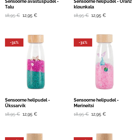
Sensoorne avastuspudel -
Sensoorne helipudel - Oranž
Talu
klounkala
18,95 €
12,95 €
18,95 €
12,95 €
-31%
-31%
Sensoorne helipudel -
Sensoorne helipudel -
Ükssarvik
Merineitsi
18,95 €
12,95 €
18,95 €
12,95 €