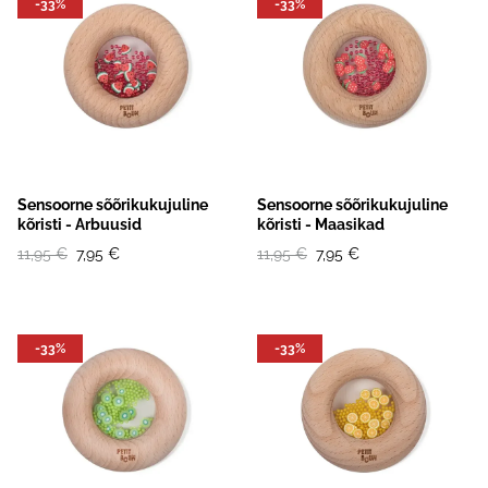
-33%
-33%
Sensoorne sõõrikukujuline
Sensoorne sõõrikukujuline
kõristi - Arbuusid
kõristi - Maasikad
11,95 €
7,95 €
11,95 €
7,95 €
-33%
-33%