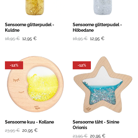
Sensoorne glitterpudel -
Sensoorne glitterpudel -
Kuldne
Hõbedane
16,95 €
12,95 €
16,95 €
12,95 €
-12%
-12%
Sensoorne kuu - Kollane
Sensoorne täht - Sinine
Orionis
23,95 €
20,95 €
23,95 €
20,95 €