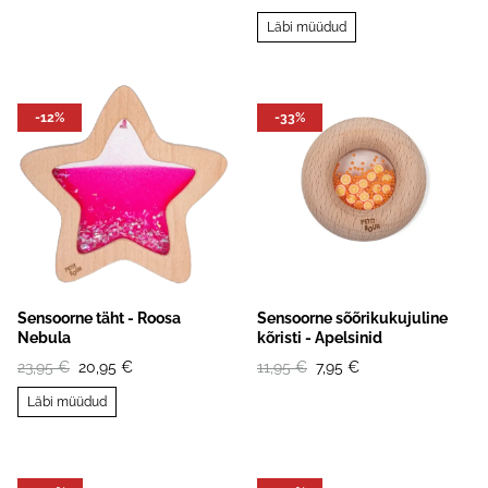
Läbi müüdud
-12%
-33%
Sensoorne täht - Roosa
Sensoorne sõõrikukujuline
Nebula
kõristi - Apelsinid
23,95 €
20,95 €
11,95 €
7,95 €
Läbi müüdud