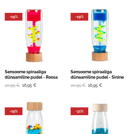
-19%
-19%
Sensoorne spiraaliga
Sensoorne spiraaliga
dünaamiline pudel - Roosa
dünaamiline pudel - Sinine
20,95 €
16,95 €
20,95 €
16,95 €
-19%
-31%