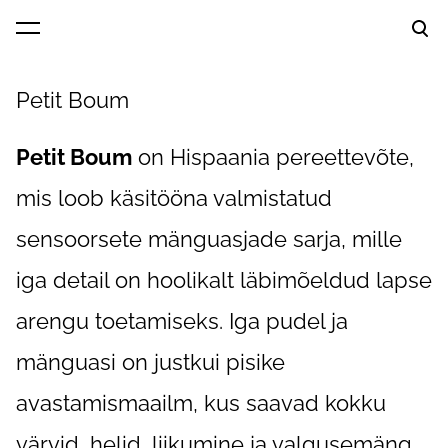
lisati ostukorvi.
Vaata ostukorvi
Petit Boum
Petit Boum
on Hispaania pereettevõte,
mis loob käsitööna valmistatud
sensoorsete mänguasjade sarja, mille
iga detail on hoolikalt läbimõeldud lapse
arengu toetamiseks. Iga pudel ja
mänguasi on justkui pisike
avastamismaailm, kus saavad kokku
värvid, helid, liikumine ja valgusemäng.