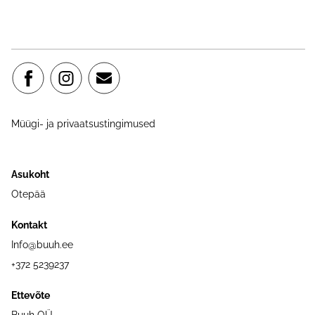
Müügi- ja privaatsustingimused
Asukoht
Otepää
Kontakt
Info@buuh.ee
+372 5239237
Ettevõte