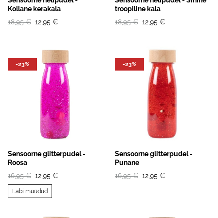
Sensoorne helipudel -
Sensoorne helipudel - Sinine
Kollane kerakala
troopiline kala
18,95 €
12,95 €
18,95 €
12,95 €
-23%
-23%
Sensoorne glitterpudel -
Sensoorne glitterpudel -
Roosa
Punane
16,95 €
12,95 €
16,95 €
12,95 €
Läbi müüdud