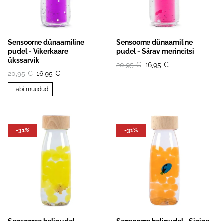
Sensoorne dünaamiline
Sensoorne dünaamiline
pudel - Vikerkaare
pudel - Särav merineitsi
ükssarvik
20,95 €
16,95 €
20,95 €
16,95 €
Läbi müüdud
-31%
-31%