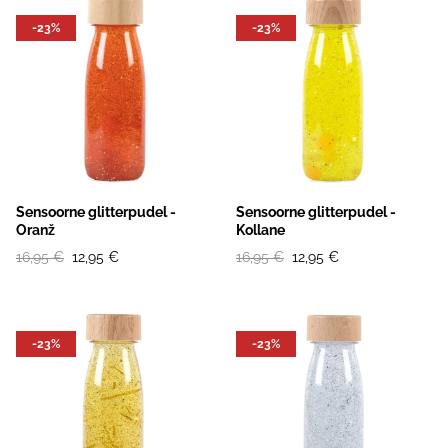
-23%
-23%
Sensoorne glitterpudel -
Sensoorne glitterpudel -
Oranž
Kollane
16,95 €
12,95 €
16,95 €
12,95 €
-23%
-23%