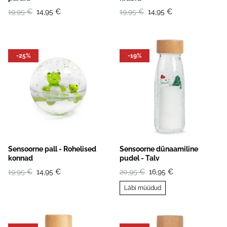
19,95 €
14,95 €
19,95 €
14,95 €
-25%
-19%
Sensoorne pall - Rohelised
Sensoorne dünaamiline
konnad
pudel - Talv
19,95 €
14,95 €
20,95 €
16,95 €
Läbi müüdud