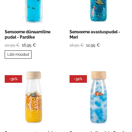
Sensoorne dünaamiline
Sensoorne avastuspudel -
pudel - Pardike
Meri
20,95 €
16,95 €
18,95 €
12,95 €
Läbi müüdud
-31%
-31%