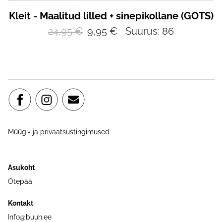
Kleit - Maalitud lilled + sinepikollane (GOTS)
24,95 €
9,95 €
Suurus: 86
Müügi- ja privaatsustingimused
Asukoht
Otepää
Kontakt
Info@buuh.ee