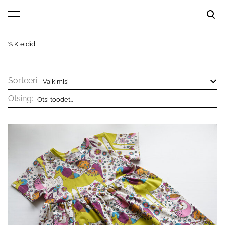
lisati ostukorvi.
Vaata ostukorvi
% Kleidid
Sorteeri:
Otsing: