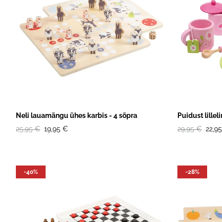
Neli lauamängu ühes karbis - 4 sõpra
Puidust lillel
25,95 €
19,95 €
29,95 €
22,9
-40%
-28%