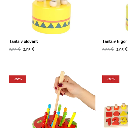
Tantsiv elevant
Tantsiv tiiger
3,95 €
2,95 €
3,95 €
2,95 €
-20%
-28%