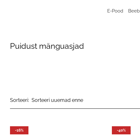
E-Pood
Beeb
M
S
Puidust mänguasjad
b
B
K
v
V
K
Sorteeri:
Kõ
n
Mu
-16%
-40%
M