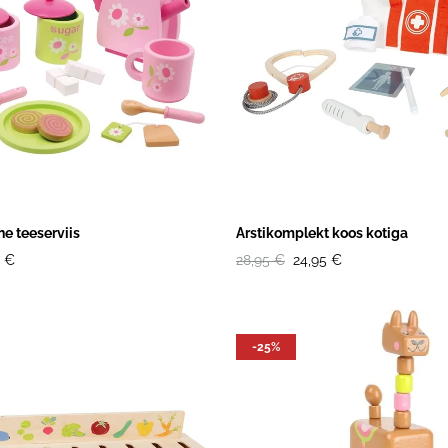
ine teeserviis
Arstikomplekt koos kotiga
5 €
28,95 €
24,95 €
-25%