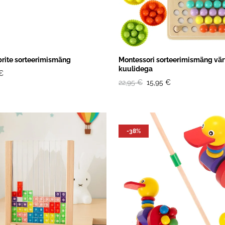
rite sorteerimismäng
Montessori sorteerimismäng värv
kuulidega
€
22,95 €
15,95 €
-38%