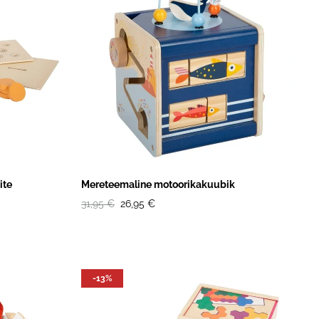
ite
Mereteemaline motoorikakuubik
31,95 €
26,95 €
-13%