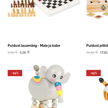
Puidust lauamäng - Male ja kabe
Puidust pilti
9,95 €
5,95 €
24,95 €
17,95
-25%
-25%