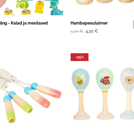
äng - Kalad ja mesilased
Hambapesutaimer
5,20 €
4,20 €
-25%