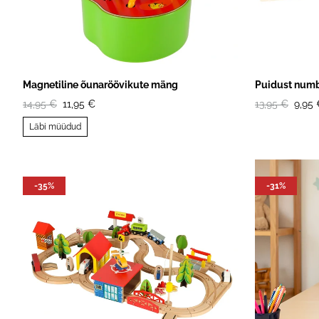
Magnetiline õunaröövikute mäng
Puidust numb
14,95 €
11,95 €
13,95 €
9,95 
Läbi müüdud
-35%
-31%