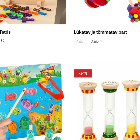
etris
Lükatav ja tõmmatav part
 €
12,95 €
7,95 €
-19%