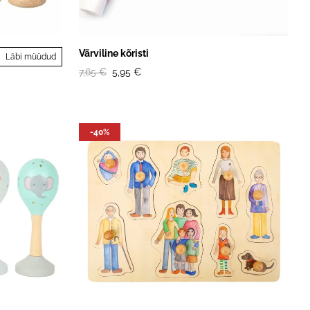
Värviline kõristi
Läbi müüdud
7,65 €
5,95 €
-40%