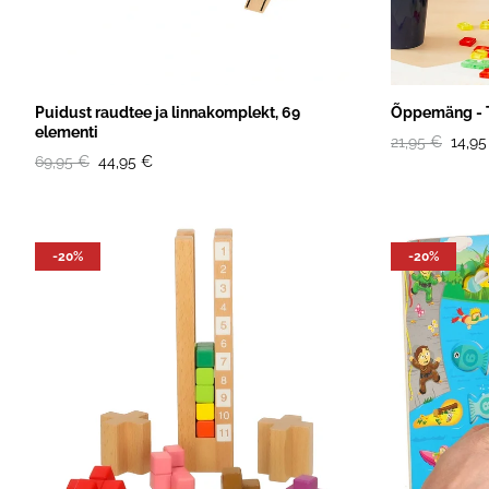
Puidust raudtee ja linnakomplekt, 69
Õppemäng - T
elementi
21,95 €
14,95
69,95 €
44,95 €
-20%
-20%