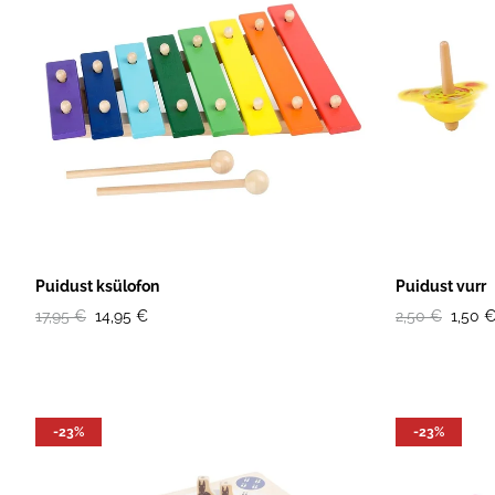
M
Il
P
R
M
Puidust ksülofon
Puidust vurr
17,95 €
14,95 €
2,50 €
1,50 
-23%
-23%