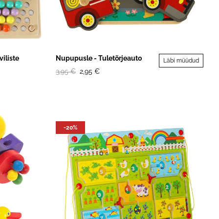
iliste
Nupupusle - Tuletõrjeauto
Läbi müüdud
3,95 €
2,95 €
-20%