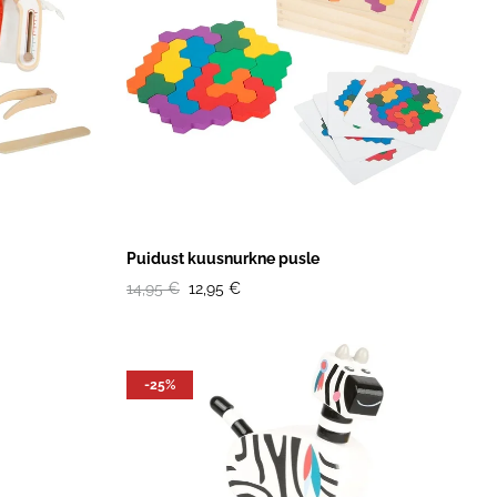
Puidust kuusnurkne pusle
14,95 €
12,95 €
-25%