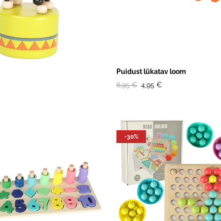
Puidust lükatav loom
6,95 €
4,95 €
-30%