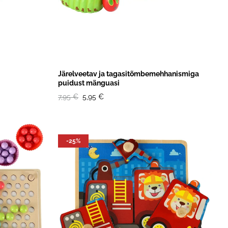
Järelveetav ja tagasitõmbemehhanismiga
puidust mänguasi
7,95 €
5,95 €
-25%