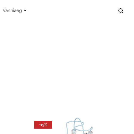
Vanniaeg
lisati ostukorvi.
Vaata ostukorvi
Vannimängud
usvahendid
Musliinist pontšod
svahendid
Kapuutsiga vannilinad
damisvahendid
Hügieenitarvete kotid
id
tarvete kotid
delid
bid
-15%