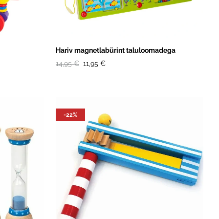
Hariv magnetlabürint taluloomadega
14,95 €
11,95 €
-22%