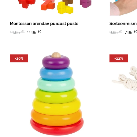
Montessori arendav puidust pusle
Sorteerimism
14,95 €
11,95 €
9,95 €
7,95 €
-20%
-22%