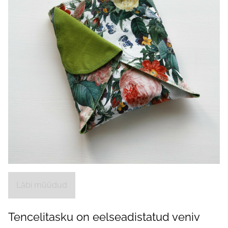
Läbi müüdud
Tencelitasku on eelseadistatud veniv