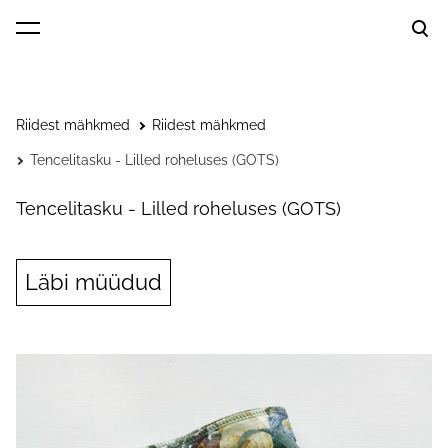
lisati ostukorvi.
Vaata ostukorvi
Riidest mähkmed
Riidest mähkmed
Tencelitasku - Lilled roheluses (GOTS)
Tencelitasku - Lilled roheluses (GOTS)
Läbi müüdud