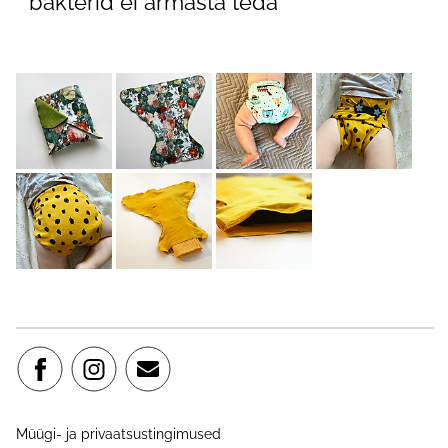
* bakterid ei armasta teda
Müügi- ja privaatsustingimused