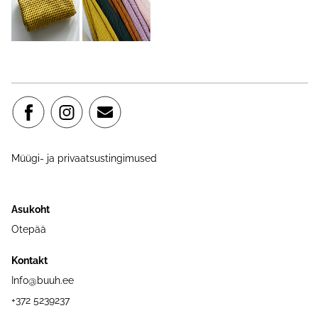
Müügi- ja privaatsustingimused
Asukoht
Otepää
Kontakt
Info@buuh.ee
+372 5239237