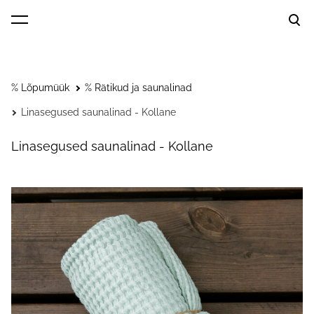
lisati ostukorvi.
Vaata ostukorvi
% Lõpumüük
% Rätikud ja saunalinad
Linasegused saunalinad - Kollane
Linasegused saunalinad - Kollane