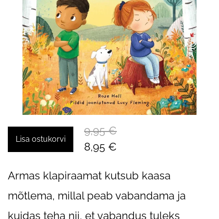
9,95 €
Lisa ostukorvi
8,95 €
Armas klapiraamat kutsub kaasa
mõtlema, millal peab vabandama ja
kuidas teha nii, et vabandus tuleks