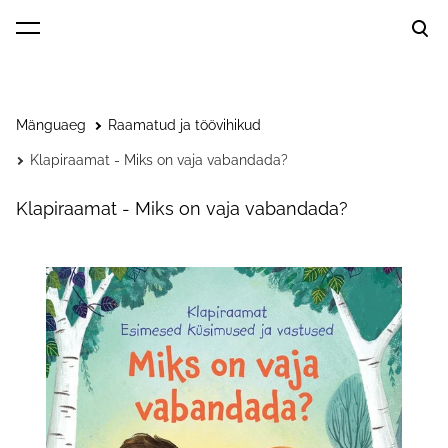
lisati ostukorvi.
Vaata ostukorvi
Mänguaeg
Raamatud ja töövihikud
Klapiraamat - Miks on vaja vabandada?
Klapiraamat - Miks on vaja vabandada?