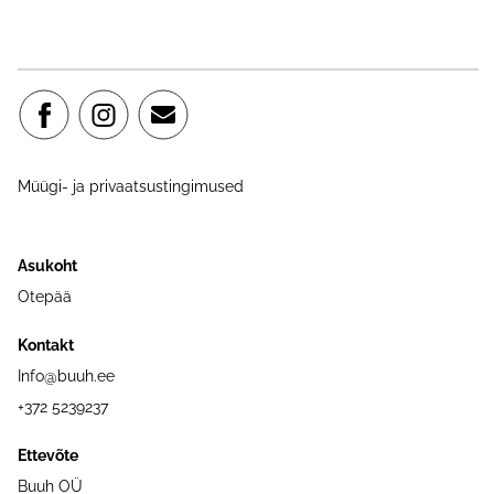
Müügi- ja privaatsustingimused
Asukoht
Otepää
Kontakt
Info@buuh.ee
+372 5239237
Ettevõte
Buuh OÜ