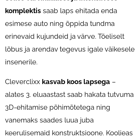
komplektis
saab laps ehitada enda
esimese auto ning õppida tundma
erinevaid kujundeid ja värve. Tõeliselt
lõbus ja arendav tegevus igale väikesele
insenerile.
Cleverclixx
kasvab koos lapsega
–
alates 3. eluaastast saab hakata tutvuma
3D-ehitamise põhimõtetega ning
vanemaks saades luua juba
keerulisemaid konstruktsioone. Koolieas