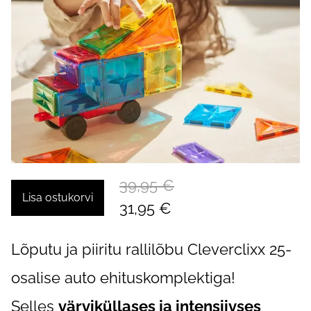
39,95 €
Lisa ostukorvi
31,95 €
Lõputu ja piiritu rallilõbu Cleverclixx 25-
osalise auto ehituskomplektiga!
Selles
värviküllases ja intensiivses