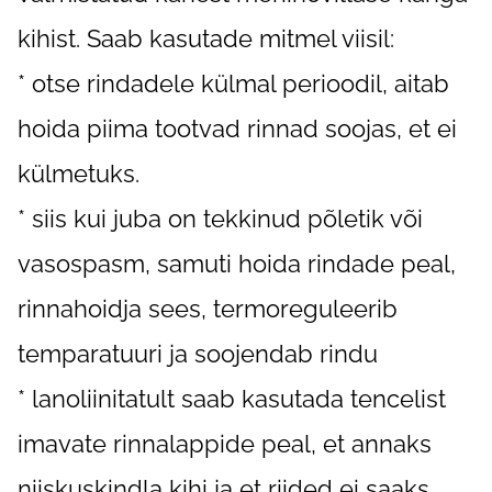
kihist. Saab kasutade mitmel viisil:
* otse rindadele külmal perioodil, aitab
hoida piima tootvad rinnad soojas, et ei
külmetuks.
* siis kui juba on tekkinud põletik või
vasospasm, samuti hoida rindade peal,
rinnahoidja sees, termoreguleerib
temparatuuri ja soojendab rindu
* lanoliinitatult saab kasutada tencelist
imavate rinnalappide peal, et annaks
niiskuskindla kihi ja et riided ei saaks