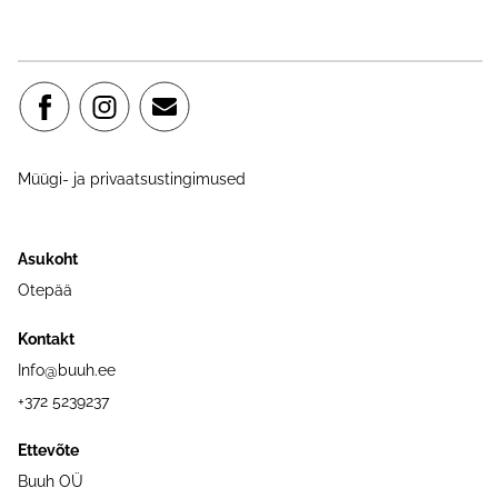
Müügi- ja privaatsustingimused
Asukoht
Otepää
Kontakt
Info@buuh.ee
+372 5239237
Ettevõte
Buuh OÜ