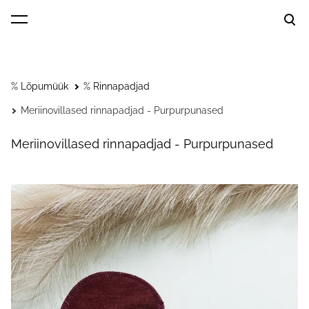
lisati ostukorvi.
Vaata ostukorvi
% Lõpumüük
% Rinnapadjad
Meriinovillased rinnapadjad - Purpurpunased
Meriinovillased rinnapadjad - Purpurpunased