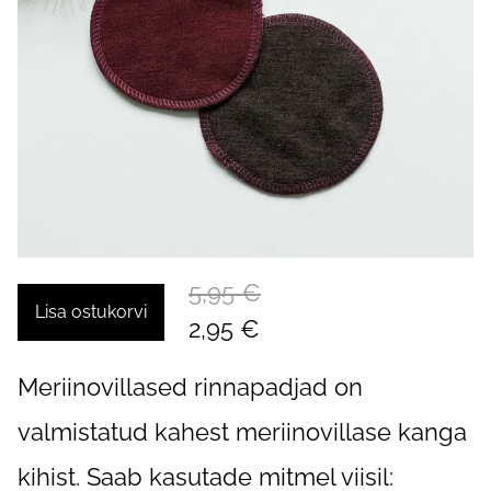
5,95 €
Lisa ostukorvi
2,95 €
Meriinovillased rinnapadjad on
valmistatud kahest meriinovillase kanga
kihist. Saab kasutade mitmel viisil: