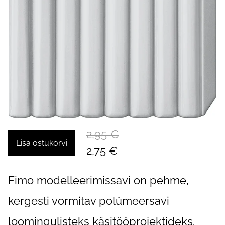
2,95 €
Lisa ostukorvi
2,75 €
Fimo modelleerimissavi on pehme,
kergesti vormitav polümeersavi
loomingulisteks käsitööprojektideks.