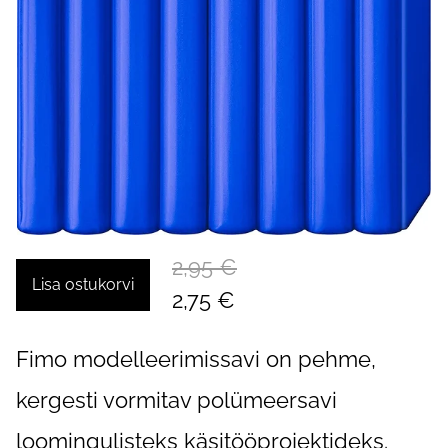
2,95 €
Lisa ostukorvi
2,75 €
Fimo modelleerimissavi on pehme,
kergesti vormitav polümeersavi
loomingulisteks käsitööprojektideks.