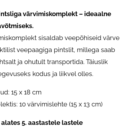
ntsliga värvimiskomplekt – ideaalne
avõtmiseks.
miskomplekt sisaldab veepõhiseid värve
aktilist veepaagiga pintslit, millega saab
ihtsalt ja ohutult transportida. Täiuslik
egevuseks kodus ja liikvel olles.
d: 15 x 18 cm
ektis: 10 värvimislehte (15 x 13 cm)
 alates 5. aastastele lastele