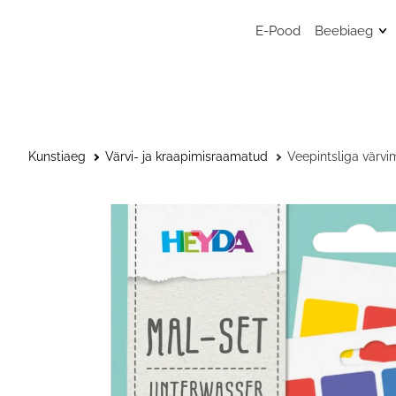
E-Pood
Beebiaeg
Mänguasj
Sensoors
beebimän
Beebide 
Kunstiaeg
Värvi- ja kraapimisraamatud
Veepintsliga värv
Kunstitar
väikelast
Väikelaps
Kaisulapp
Kõristid, l
närimisr
Musliinist
Musliinist