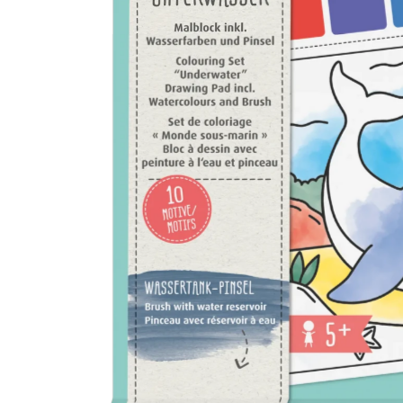
Musliinist
Ilasallid
Pudipõlle
Riidest 
Mähkimisa