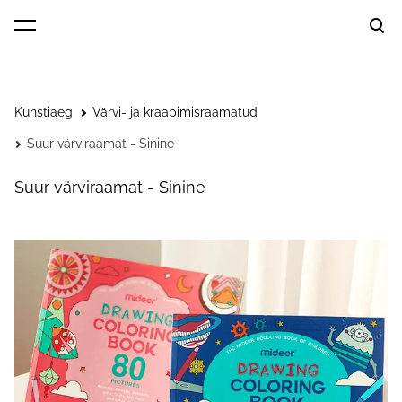
lisati ostukorvi.
Vaata ostukorvi
Kunstiaeg
Värvi- ja kraapimisraamatud
Suur värviraamat - Sinine
Suur värviraamat - Sinine