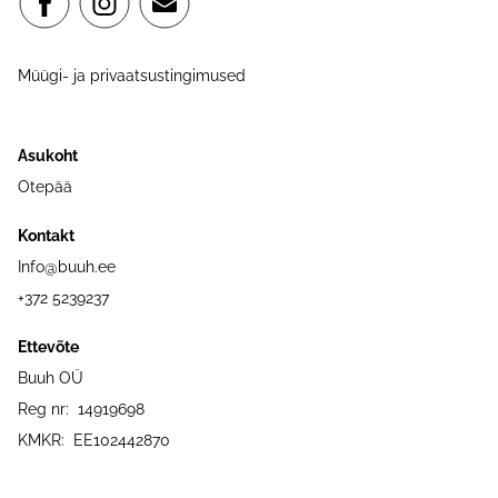
Müügi- ja privaatsustingimused
Asukoht
Otepää
Kontakt
Info@buuh.ee
+372 5239237
Ettevõte
Buuh OÜ
Reg nr: 14919698
KMKR: EE102442870