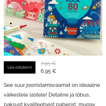
7,95 €
Lisa ostukorvi
6,95 €
See suur joonistamisraamat on ideaalne
väikestele lastele! Detailne ja lõbus,
paksust kvaliteetsest paberist, mugav