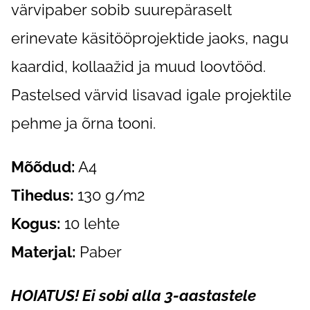
värvipaber sobib suurepäraselt
erinevate käsitööprojektide jaoks, nagu
kaardid, kollaažid ja muud loovtööd.
Pastelsed värvid lisavad igale projektile
pehme ja õrna tooni.
Mõõdud:
A4
Tihedus:
130 g/m2
Kogus:
10 lehte
Materjal:
Paber
HOIATUS! Ei sobi alla 3-aastastele