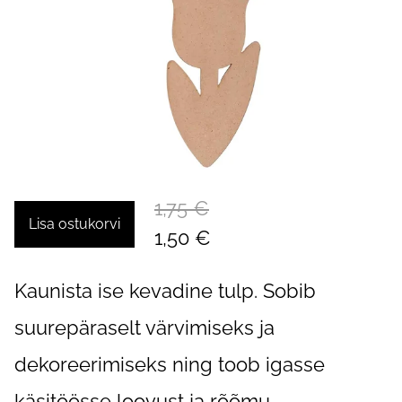
1,75 €
Lisa ostukorvi
1,50 €
Kaunista ise kevadine tulp. Sobib
suurepäraselt värvimiseks ja
dekoreerimiseks ning toob igasse
käsitöösse loovust ja rõõmu.