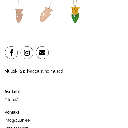
Müügi- ja privaatsustingimused
Asukoht
Otepää
Kontakt
Info@buuh.ee