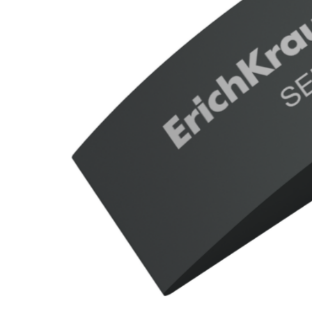
Musliinist
Ilasallid
Pudipõlle
Riidest 
Mähkimisa