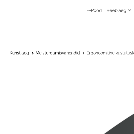
E-Pood
Beebiaeg
Mänguasj
Sensoors
beebimän
Beebide 
Kunstiaeg
Meisterdamisvahendid
Ergonoomiline kustutu
Kunstitar
väikelast
Väikelaps
Kaisulapp
Kõristid, l
närimisr
Musliinist
Musliinist