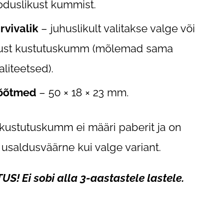
oduslikust kummist.
rvivalik
– juhuslikult valitakse valge või
st kustutuskumm (mõlemad sama
aliteetsed).
õõtmed
– 50 × 18 × 23 mm.
kustutuskumm ei määri paberit ja on
usaldusväärne kui valge variant.
US! Ei sobi alla 3-aastastele lastele.