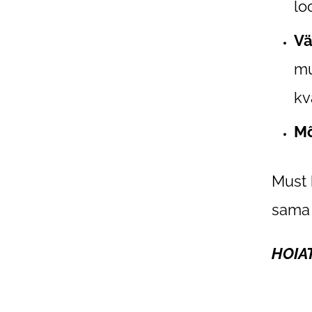
lo
Vä
mu
kv
M
Must 
sama 
HOIAT