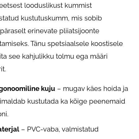
teetsest looduslikust kummist
statud kustutuskumm, mis sobib
päraselt erinevate pliiatsijoonte
tamiseks. Tänu spetsiaalsele koostisele
kita see kahjulikku tolmu ega määri
it.
gonoomiline kuju
– mugav käes hoida ja
imaldab kustutada ka kõige peenemaid
oni.
terjal
– PVC-vaba, valmistatud