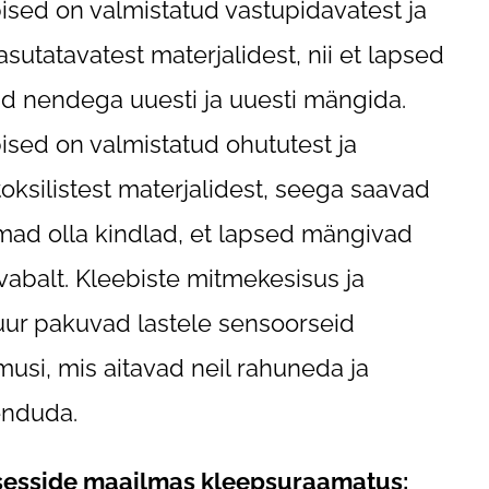
ised on valmistatud vastupidavatest ja
asutatavatest materjalidest, nii et lapsed
d nendega uuesti ja uuesti mängida.
ised on valmistatud ohututest ja
toksilistest materjalidest, seega saavad
ad olla kindlad, et lapsed mängivad
abalt. Kleebiste mitmekesisus ja
uur pakuvad lastele sensoorseid
usi, mis aitavad neil rahuneda ja
enduda.
sesside maailmas kleepsuraamatus: