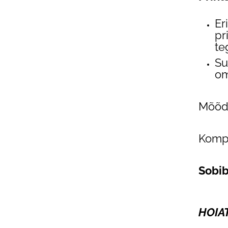
Er
pr
te
Su
om
Mõõdu
Kompl
Sobib
HOIAT