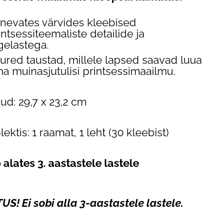
inevates värvides kleebised
intsessiteemaliste detailide ja
gelastega.
ured taustad, millele lapsed saavad luua
a muinasjutulisi printsessimaailmu.
d: 29,7 x 23,2 cm
ektis: 1 raamat, 1 leht (30 kleebist)
 alates 3. aastastele lastele
US! Ei sobi alla 3-aastastele lastele.