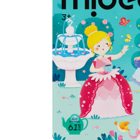
Musliinist
Ilasallid
Pudipõlle
Riidest 
Mähkimisa