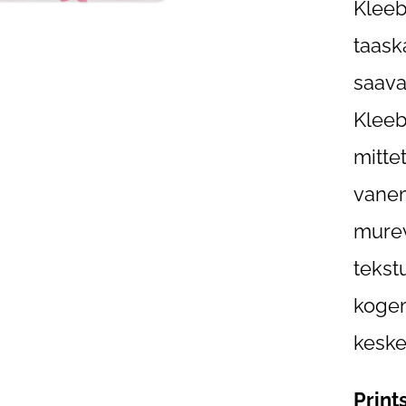
Kleeb
taask
saava
Kleeb
mitte
vanem
murev
tekst
kogem
kesk
Print