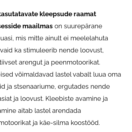
kasutatavate kleepsude raamat
sesside maailmas
on suurepärane
asi, mis mitte ainult ei meelelahuta
, vaid ka stimuleerib nende loovust,
tiivset arengut ja peenmotoorikat.
ised võimaldavad lastel vabalt luua oma
id ja stsenaariume, ergutades nende
asiat ja loovust. Kleebiste avamine ja
tamine aitab lastel arendada
otoorikat ja käe-silma koostööd.