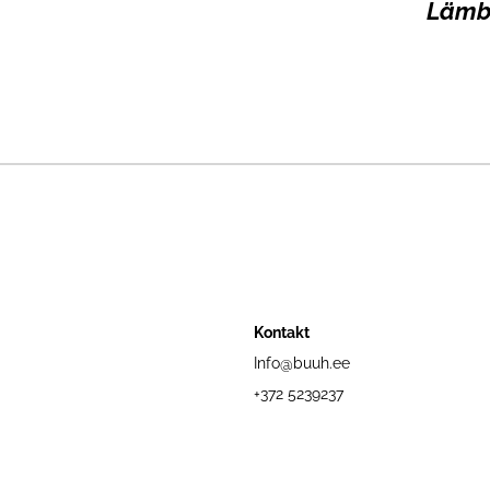
Lämbu
Kontakt
Info@buuh.ee
+372 5239237