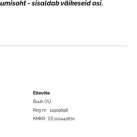
misoht - sisaldab väikeseid osi.
Ettevõte
Buuh OÜ
Reg nr: 14919698
KMKR: EE102442870