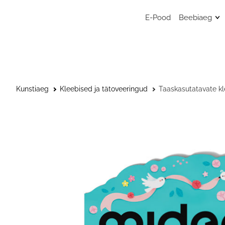
E-Pood
Beebiaeg
Mänguasj
Sensoors
beebimän
Beebide 
Kunstiaeg
Kleebised ja tätoveeringud
Taaskasutatavate k
Kunstitar
väikelast
Väikelaps
Kaisulapp
Kõristid, l
närimisr
Musliinist
Musliinist