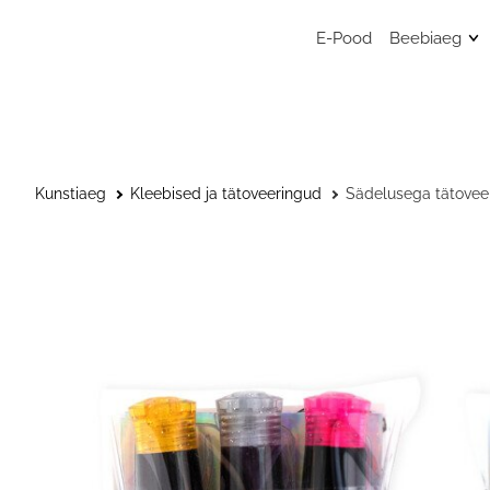
E-Pood
Beebiaeg
Mänguasj
Sensoors
beebimän
Beebide 
Kunstiaeg
Kleebised ja tätoveeringud
Sädelusega tätoveeri
Kunstitar
väikelast
Väikelaps
Kaisulapp
Kõristid, l
närimisr
Musliinist
Musliinist