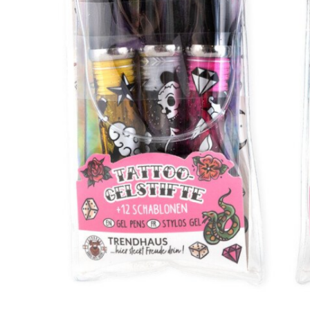
Musliinist
Ilasallid
Pudipõlle
Riidest 
Mähkimisa