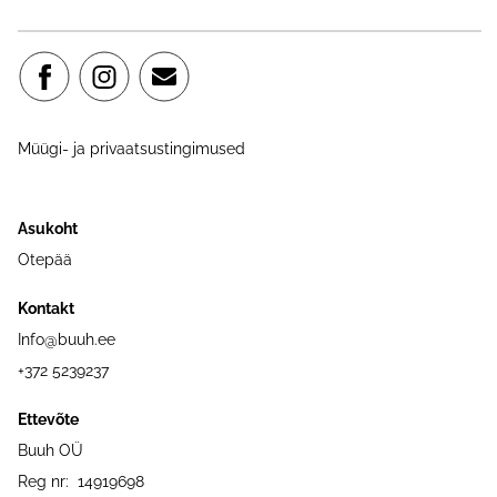
Müügi- ja privaatsustingimused
Asukoht
Otepää
Kontakt
Info@buuh.ee
+372 5239237
Ettevõte
Buuh OÜ
Reg nr: 14919698