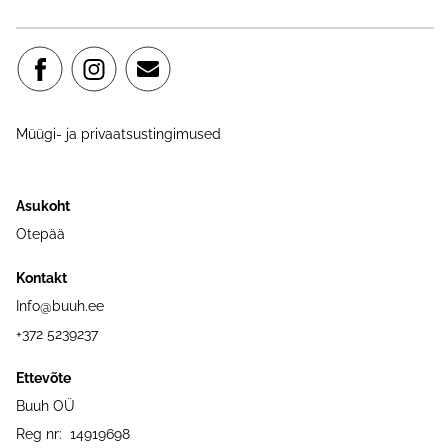
Müügi- ja privaatsustingimused
Asukoht
Otepää
Kontakt
Info@buuh.ee
+372 5239237
Ettevõte
Buuh OÜ
Reg nr: 14919698