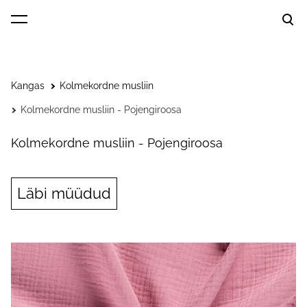
lisati ostukorvi.
Vaata ostukorvi
Kangas
Kolmekordne musliin
Kolmekordne musliin - Pojengiroosa
Kolmekordne musliin - Pojengiroosa
Läbi müüdud