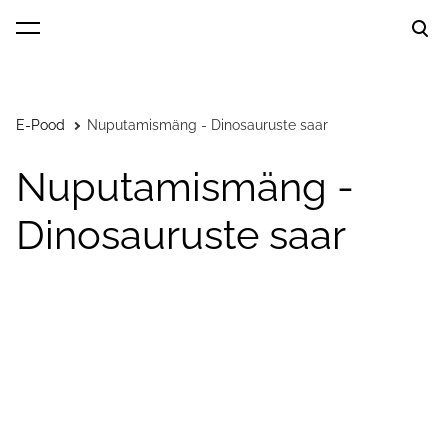
lisati ostukorvi.
Vaata ostukorvi
E-Pood
Nuputamismäng - Dinosauruste saar
Nuputamismäng -
Dinosauruste saar