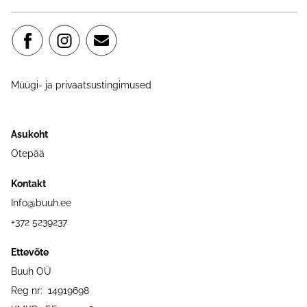
Müügi- ja privaatsustingimused
Asukoht
Otepää
Kontakt
Info@buuh.ee
+372 5239237
Ettevõte
Buuh OÜ
Reg nr: 14919698