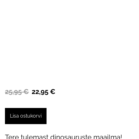
25,95 €
22,95 €
Lisa ostukorvi
Tere tulemast dinosauruste maailma!