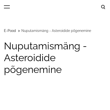
lisati ostukorvi.
Vaata ostukorvi
E-Pood
Nuputamismäng - Asteroidide põgenemine
Nuputamismäng -
Asteroidide
põgenemine