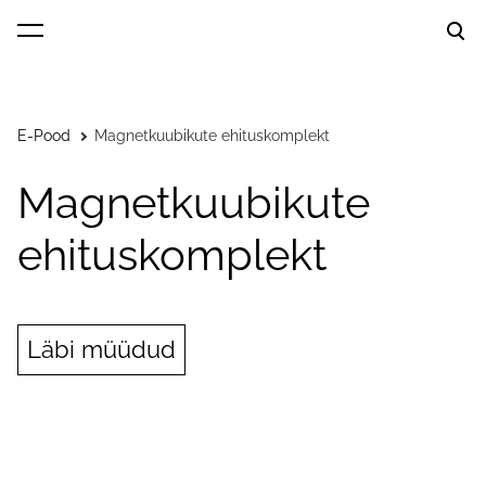
lisati ostukorvi.
Vaata ostukorvi
E-Pood
Magnetkuubikute ehituskomplekt
Magnetkuubikute
ehituskomplekt
Läbi müüdud