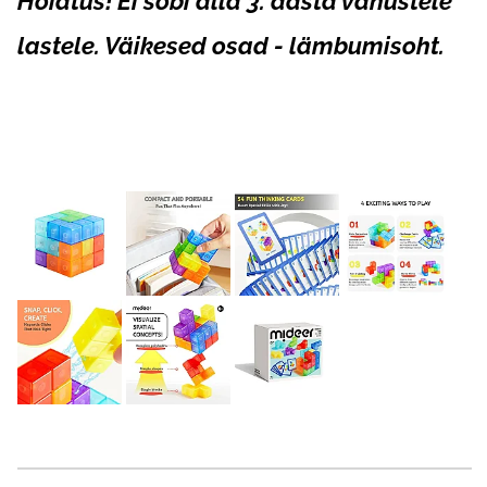
Hoiatus! Ei sobi alla 3. aasta vanustele
lastele. Väikesed osad - lämbumisoht.