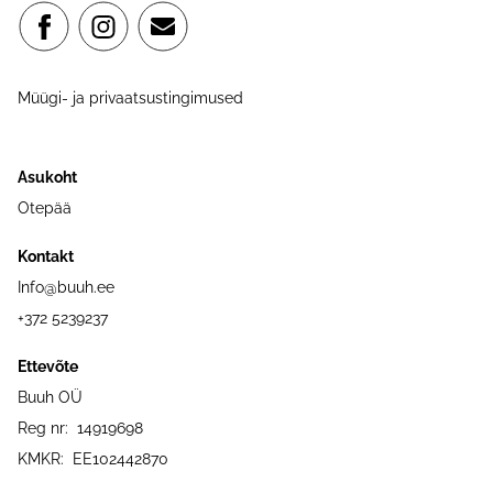
Müügi- ja privaatsustingimused
Asukoht
Otepää
Kontakt
Info@buuh.ee
+372 5239237
Ettevõte
Buuh OÜ
Reg nr: 14919698
KMKR: EE102442870