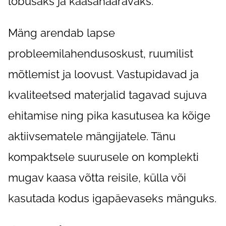
lõbusaks ja kaasahaaravaks.
Mäng arendab lapse
probleemilahendusoskust, ruumilist
mõtlemist ja loovust. Vastupidavad ja
kvaliteetsed materjalid tagavad sujuva
ehitamise ning pika kasutusea ka kõige
aktiivsematele mängijatele. Tänu
kompaktsele suurusele on komplekti
mugav kaasa võtta reisile, külla või
kasutada kodus igapäevaseks mänguks.