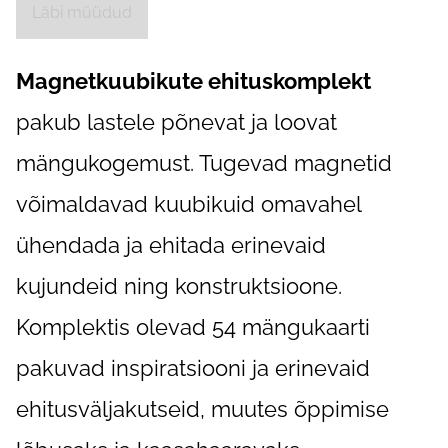
Läbi müüdud
Magnetkuubikute ehituskomplekt
pakub lastele põnevat ja loovat
mängukogemust. Tugevad magnetid
võimaldavad kuubikuid omavahel
ühendada ja ehitada erinevaid
kujundeid ning konstruktsioone.
Komplektis olevad 54 mängukaarti
pakuvad inspiratsiooni ja erinevaid
ehitusväljakutseid, muutes õppimise