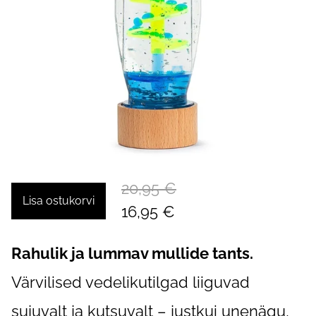
20,95 €
Lisa ostukorvi
16,95 €
Rahulik ja lummav mullide tants.
Värvilised vedelikutilgad liiguvad
sujuvalt ja kutsuvalt – justkui unenägu,