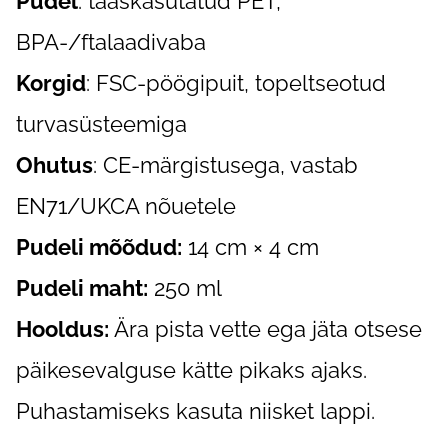
Pudel
: taaskasutatud PET,
BPA‑/ftalaadivaba
Korgid
: FSC-pöögipuit, topeltseotud
turvasüsteemiga
Ohutus
: CE‑märgistusega, vastab
EN71/UKCA nõuetele
Pudeli mõõdud:
14 cm × 4 cm
Pudeli maht:
250 ml
Hooldus:
Ära pista vette ega jäta otsese
päikesevalguse kätte pikaks ajaks.
Puhastamiseks kasuta niisket lappi.