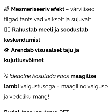
🌈
Mesmeriseeriv efekt
– värvilised
tilgad tantsivad vaikselt ja sujuvalt
🧘‍♀️
Rahustab meeli ja soodustab
keskendumist
👁️
Arendab visuaalset taju ja
kujutlusvõimet
💡
Ideaalne kasutada koos
maagilise
lambi
valgustusega – maagiline valguse
ja vedeliku mäng!