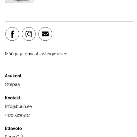
Müügi- ja privaatsustingimused
Asukoht
Otepää
Kontakt
Info@buuh.ee
+372 5239237
Ettevõte