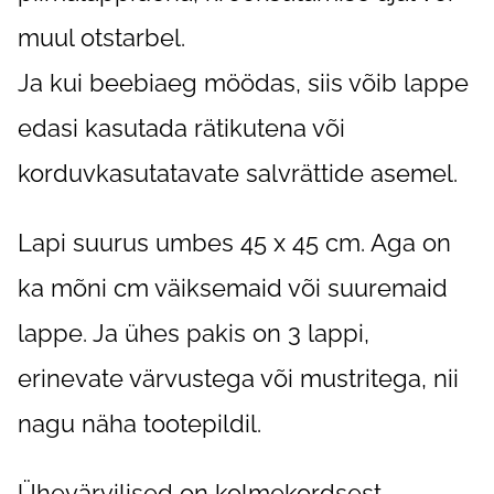
muul otstarbel.
Ja kui beebiaeg möödas, siis võib lappe
edasi kasutada rätikutena või
korduvkasutatavate salvrättide asemel.
Lapi suurus umbes 45 x 45 cm. Aga on
ka mõni cm väiksemaid või suuremaid
lappe. Ja ühes pakis on 3 lappi
,
erinevate värvustega või mustritega, nii
nagu näha tootepildil.
Ühevärvilised on kolmekordsest