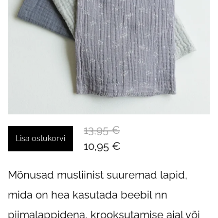
13,95 €
Lisa ostukorvi
10,95 €
Mõnusad musliinist suuremad lapid,
mida on hea kasutada beebil nn
piimalappidena, krooksutamise ajal või