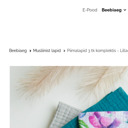
E-Pood
Beebiaeg
Mänguasj
Sensoors
beebimän
Beebide 
Beebiaeg
Musliinist lapid
Piimalapid 3 tk komplektis - Lill
Kunstitar
väikelast
Väikelaps
Kaisulapp
Kõristid, l
närimisr
Musliinis
Musliinist