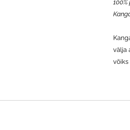
100% 
Kanga
Kanga
välja
võiks 