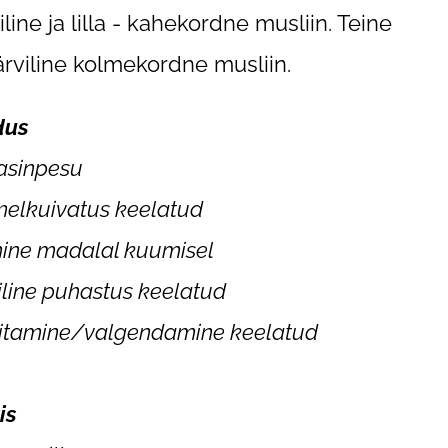
line ja lilla - kahekordne musliin. Teine
rviline kolmekordne musliin.
dus
asinpesu
elkuivatus keelatud
imine madalal kuumisel
line puhastus keelatud
itamine/valgendamine keelatud
is