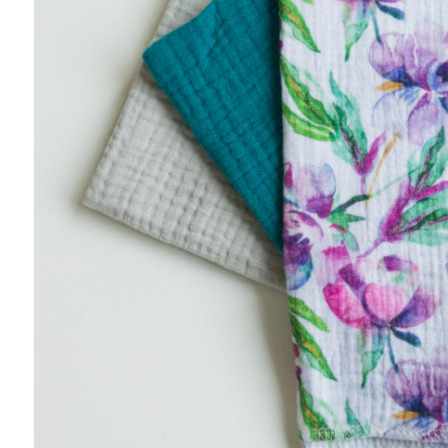
Musliinist
Ilasallid
Pudipõlle
Riidest 
Mähkimisa