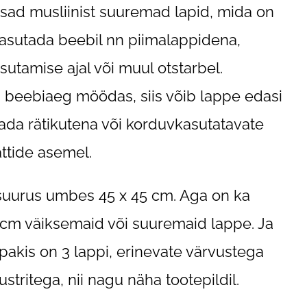
ad musliinist suuremad lapid, mida on
asutada beebil nn piimalappidena,
sutamise ajal või muul otstarbel.
i beebiaeg möödas, siis võib lappe edasi
ada rätikutena või korduvkasutatavate
ättide asemel.
suurus umbes 45 x 45 cm. Aga on ka
cm väiksemaid või suuremaid lappe. Ja
pakis on 3 lappi
, erinevate värvustega
ustritega, nii nagu näha tootepildil.