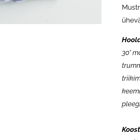
Mustri
ühevä
Hool
30° m
trumm
triik
keemi
pleeg
Koost