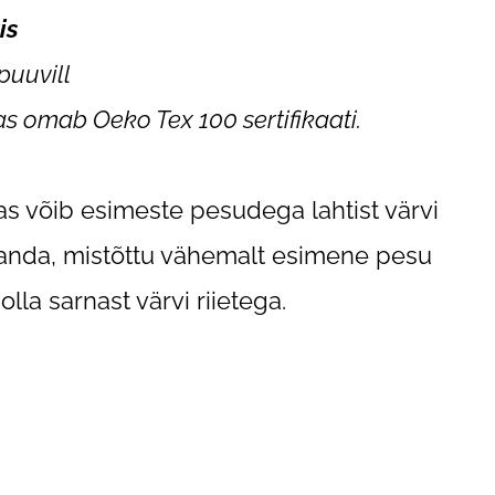
is
puuvill
s omab Oeko Tex 100 sertifikaati.
s võib esimeste pesudega lahtist värvi
 anda, mistõttu vähemalt esimene pesu
olla sarnast värvi riietega.