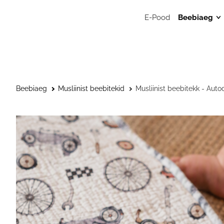
E-Pood
Beebiaeg
Mänguasj
Sensoors
beebimän
Beebide 
Beebiaeg
Musliinist beebitekid
Musliinist beebitekk - Auto
Kunstitar
väikelast
Väikelaps
Kaisulapp
Kõristid, l
närimisr
Musliinist
Musliinist