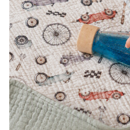
Musliinis
Ilasallid
Pudipõlle
Riidest 
Mähkimisa