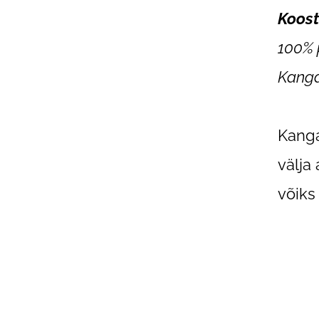
Koost
100% 
Kanga
Kanga
välja
võiks 