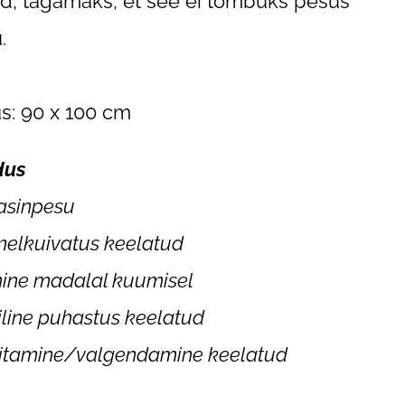
d, tagamaks, et see ei tõmbuks pesus
.
s: 90 x 100 cm
dus
asinpesu
elkuivatus keelatud
imine madalal kuumisel
line puhastus keelatud
itamine/valgendamine keelatud