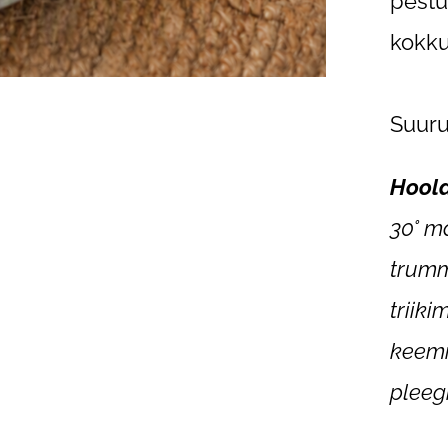
pestu
kokku
Suuru
Hool
30° m
trumm
triik
keemi
pleeg