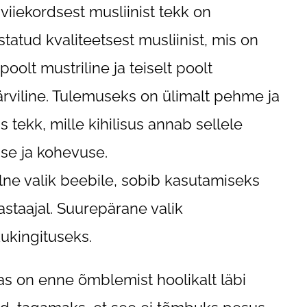
viiekordsest musliinist tekk on
statud kvaliteetsest musliinist, mis on
poolt mustriline ja teiselt poolt
rviline. Tulemuseks on ülimalt pehme ja
 tekk, mille kihilisus annab sellele
se ja kohevuse.
lne valik beebile, sobib kasutamiseks
aastaajal. Suurepärane valik
kukingituseks.
s on enne õmblemist hoolikalt läbi