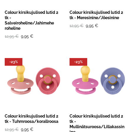
Colour kirsikujulised lutid 2
Colour kirsikujulised lutid 2
tk -
tk - Meresinine/Jõesinine
Salveiroheline/Jahimehe
12,95 €
9,95 €
roheline
12,95 €
9,95 €
-23%
-23%
Colour kirsikujulised lutid 2
Colour kirsikujulised lutid 2
tk - Tuhmroosa/korallroosa
tk -
Mullinätsuroosa/Lillakassin
12,95 €
9,95 €