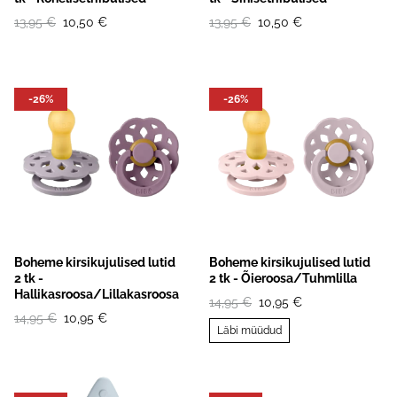
13,95 €
10,50 €
13,95 €
10,50 €
-26%
-26%
Boheme kirsikujulised lutid
Boheme kirsikujulised lutid
2 tk -
2 tk - Õieroosa/Tuhmlilla
Hallikasroosa/Lillakasroosa
14,95 €
10,95 €
14,95 €
10,95 €
Läbi müüdud