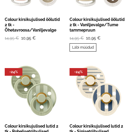
Colour kirsikujulised öölutid
Colour kirsikujulised öölutid
2 tk -
2 tk - Vaniljevalge/Tume
Õhetavroosa/Vaniljevalge
tammepruun
14,95 €
10,95 €
14,95 €
10,95 €
Läbi müüdud
-24%
-24%
Colour kirsikujulised lutid 2
Colour kirsikujulised lutid 2
tk - Rohelisetriibulised
tk - Sinisetriibulised