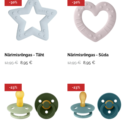
-30%
-30%
Närimisrõngas - Täht
Närimisrõngas - Süda
12,95 €
8,95 €
12,95 €
8,95 €
-23%
-23%