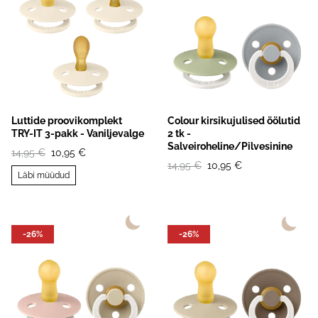
Luttide proovikomplekt
Colour kirsikujulised öölutid
TRY-IT 3-pakk - Vaniljevalge
2 tk -
Salveiroheline/Pilvesinine
14,95 €
10,95 €
14,95 €
10,95 €
Läbi müüdud
-26%
-26%