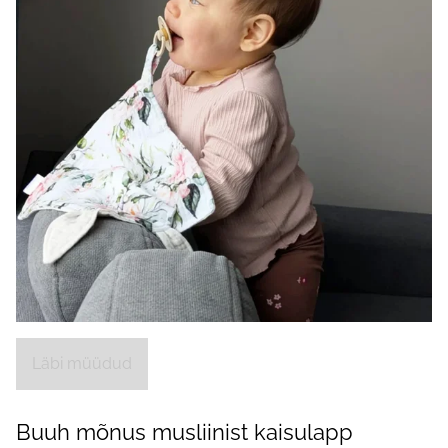
Läbi müüdud
Buuh mõnus musliinist kaisulapp