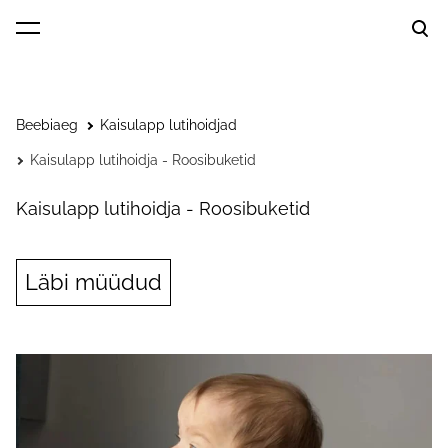
lisati ostukorvi.
Vaata ostukorvi
Beebiaeg
Kaisulapp lutihoidjad
Kaisulapp lutihoidja - Roosibuketid
Kaisulapp lutihoidja - Roosibuketid
Läbi müüdud