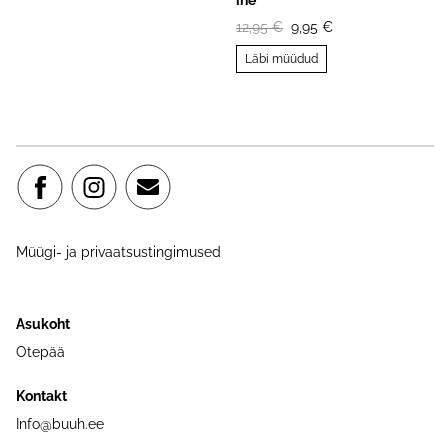
ine
12,95 €
9,95 €
Läbi müüdud
Müügi- ja privaatsustingimused
Asukoht
Otepää
Kontakt
Info@buuh.ee