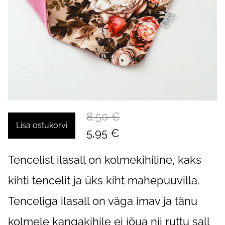
8,50 €
Lisa ostukorvi
5,95 €
Tencelist ilasall on kolmekihiline, kaks
kihti tencelit ja üks kiht mahepuuvilla.
Tenceliga ilasall on väga imav ja tänu
kolmele kangakihile ei jõua nii ruttu sall