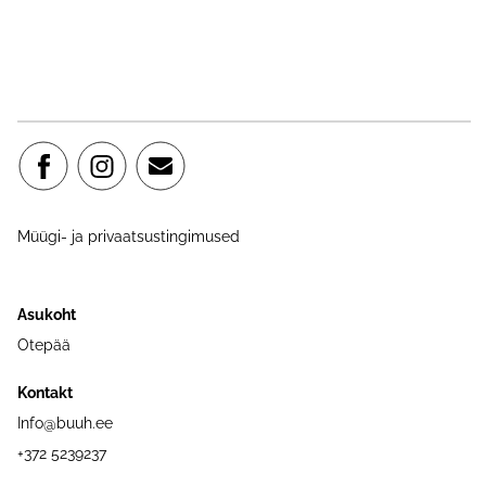
Müügi- ja privaatsustingimused
Asukoht
Otepää
Kontakt
Info@buuh.ee
+372 5239237