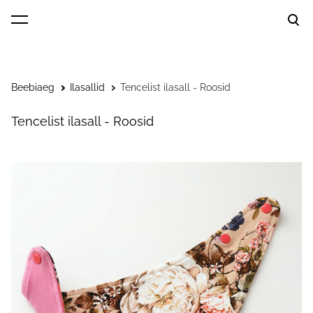
lisati ostukorvi.
Vaata ostukorvi
Beebiaeg
Ilasallid
Tencelist ilasall - Roosid
Tencelist ilasall - Roosid