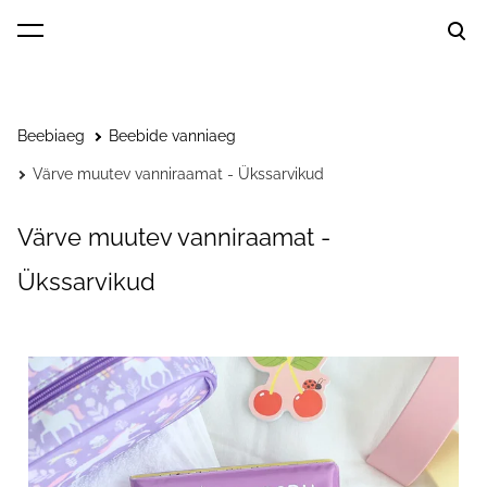
lisati ostukorvi.
Vaata ostukorvi
Beebiaeg
Beebide vanniaeg
Värve muutev vanniraamat - Ükssarvikud
Värve muutev vanniraamat -
Ükssarvikud