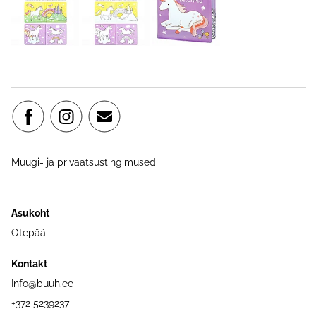
Müügi- ja privaatsustingimused
Asukoht
Otepää
Kontakt
Info@buuh.ee
+372 5239237